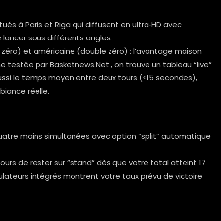
tués à Paris et Riga qui diffusent en ultra‑HD avec
lancer sous différents angles.
 zéro) et américaine (double zéro) : l’avantage maison
e testée par Basketnews.Net , on trouve un tableau “live”
ussi le temps moyen entre deux tours (<15 secondes),
biance réelle.
uatre mains simultanées avec option “split” automatique
urs de rester sur “stand” dès que votre total atteint 17
lateurs intégrés montrent votre taux prévu de victoire