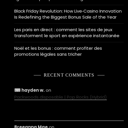
Black Friday Revolution: How Live‑Casino Innovation
Is Redefining the Biggest Bonus Sale of the Year
Les paris en direct : comment les sites de jeux
transforment le sport en expérience instantanée
Noël et les bonus : comment profiter des
promotions légales sans tricher
RECENT COMMENTS
⌨ hayden w.
on
Packwoods disposable | Pop Rocks (Hybrid)
Breeanna Mae
on