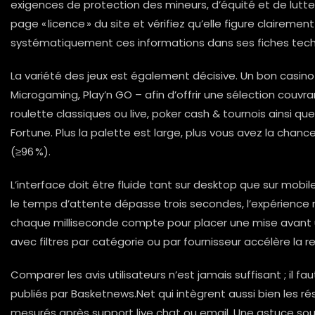
exigences de protection des mineurs, d’équité et de lutte
page « licence » du site et vérifiez qu’elle figure clairem
systématiquement ces informations dans ses fiches tech
La variété des jeux est également décisive. Un bon casino
Microgaming, Play’n GO – afin d’offrir une sélection couvr
roulette classiques ou live, poker cash & tournois ainsi q
Fortune. Plus la palette est large, plus vous avez la chance
(≥96 %).
L’interface doit être fluide tant sur desktop que sur mobi
le temps d’attente dépasse trois secondes, l’expérience r
chaque milliseconde compte pour placer une mise avant u
avec filtres par catégorie ou par fournisseur accélère la 
Comparer les avis utilisateurs n’est jamais suffisant ; il 
publiés par Basketnews.Net qui intègrent aussi bien les ré
mesurés après support live chat ou email. Une astuce sou