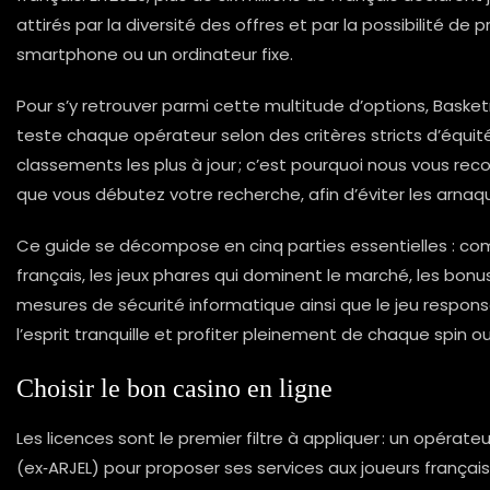
attirés par la diversité des offres et par la possibilité de
smartphone ou un ordinateur fixe.
Pour s’y retrouver parmi cette multitude d’options, Bask
teste chaque opérateur selon des critères stricts d’équit
classements les plus à jour ; c’est pourquoi nous vous r
que vous débutez votre recherche, afin d’éviter les arnaqu
Ce guide se décompose en cinq parties essentielles : comm
français, les jeux phares qui dominent le marché, les bon
mesures de sécurité informatique ainsi que le jeu respons
l’esprit tranquille et profiter pleinement de chaque spin o
Choisir le bon casino en ligne
Les licences sont le premier filtre à appliquer : un opérateu
(ex‑ARJEL) pour proposer ses services aux joueurs français